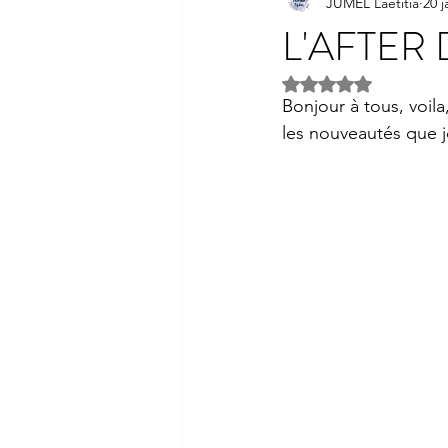
JUMEL Laetitia
20 j
L'AFTER
Noté NaN étoiles s
Bonjour à tous, voila
les nouveautés que j