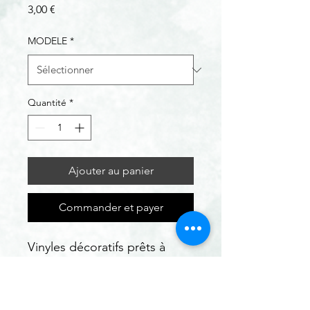
Prix
3,00 €
MODELE
*
Quantité
*
Ajouter au panier
Commander et payer
Vinyles décoratifs prêts à
poser pour personnaliser
murs, portes, meubles ou
surfaces lisses. Découpés