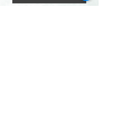
Commander et payer
Avec ce tableau à empreinte,
vous garderez une trace des
personnes invitées à vos
evènements ( baptême,
mariage, anniversaire,
crémaillère) entièrement
personnalisable selon vos
besoins
Fait sur commande