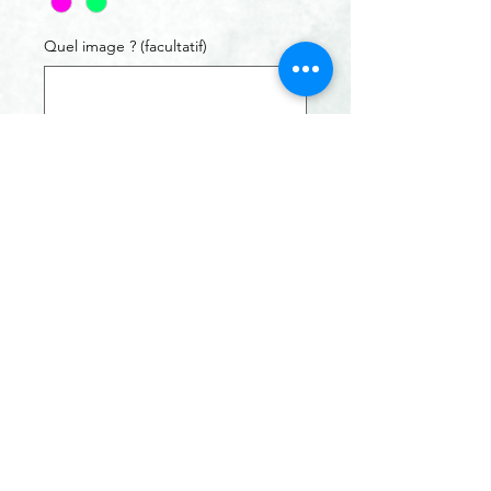
Quel image ? (facultatif)
0/500
Quantité
*
Ajouter au panier
Commander et payer
© 2023 par Fabrika Ty-sia. Créé avec Wix.com