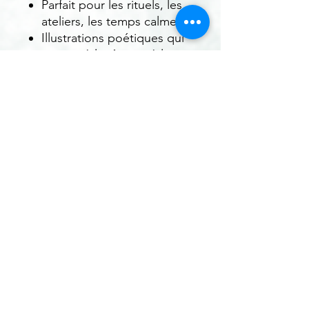
Parfait pour les rituels, les
ateliers, les temps calmes
Illustrations poétiques qui
invitent à la rêverie, à la
verbalisation,
Adapté aux familles,
crèches, écoles
maternelles et assistantes
maternelles
📥 Téléchargement
Après votre achat, vous
recevrez :
1 fichier ZIP contenant les
PNG
Un accès illimité à vos
téléchargements depuis
votre espace client