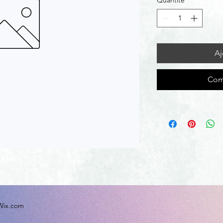
Quantité
*
Aj
Com
 Wix.com